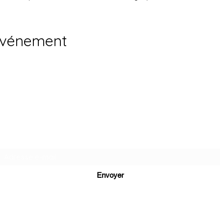
événement
Ne loupez rien de mon actualité
Abonnez vous à ma newsletter !
Envoyer