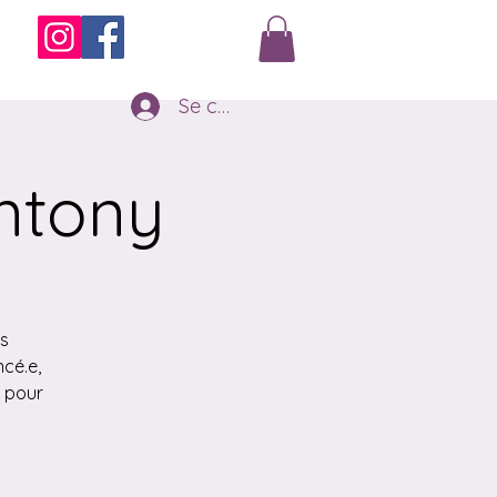
Se connecter
ntony
s
cé.e,
 pour