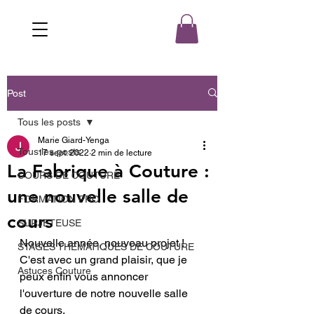
Post
Tous les posts
Marie Giard-Yenga
Tous les posts
17 sept. 2022
2 min de lecture
La Fabrique à Couture :
COURS DE COUTURE
une nouvelle salle de
FORMATION PRO
cours
SURJETEUSE
Nouvelle année, nouveau projet ! 
STAGES THEMATIQUES DE COUTURE
C'est avec un grand plaisir, que je 
Astuces Couture
peux enfin vous annoncer 
l'ouverture de notre nouvelle salle 
de cours. 