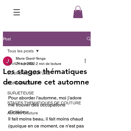
Post
Tous les posts
Marie Giard-Yenga
Tous les posts
21 oct. 2022
2 min de lecture
Les stages thématiques
COURS DE COUTURE
de couture cet automne
FORMATION PRO
SURJETEUSE
Pour aborder l'automne, moi j'adore 
STAGES THEMATIQUES DE COUTURE
me trouver des occupations 
d'intérieur. 
Astuces Couture
Il fait moins beau, il fait moins chaud 
(quoique en ce moment, ce n'est pas 