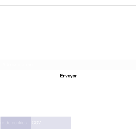
Ne loupez rien de mon actualité
Abonnez vous à ma newsletter !
Envoyer
ère de cookies
CGV
© 2022 par Jeanineemoi. Cr