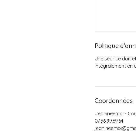
Politique d'an
Une séance doit êt
intégralement en 
Coordonnées
Jeanineemoi - Cou
07.56.99.69.64
jeanineemoi@gma