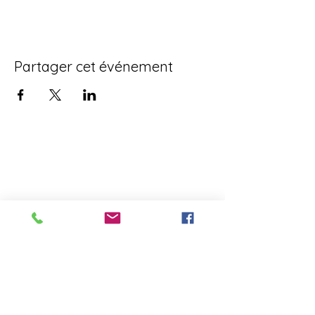
Partager cet événement
Ne loupez rien de mon actualité
Abonnez vous à ma newsletter !
Envoyer