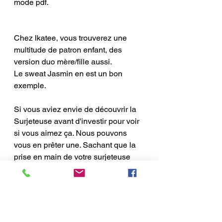
mode pdf. 
Chez Ikatee, vous trouverez une 
multitude de patron enfant, des 
version duo mère/fille aussi. 
Le sweat Jasmin en est un bon 
exemple. 
Si vous aviez envie de découvrir la 
Surjeteuse avant d'investir pour voir 
si vous aimez ça. Nous pouvons 
vous en prêter une. Sachant que la 
prise en main de votre surjeteuse 
pourra être un peu différente. 
Le prochain stage a lieu à la 
Fabrique à Couture dans le 5e, le 
samedi 11 février de 14h à 19h.  