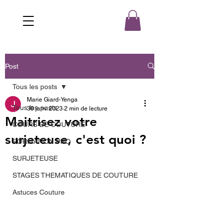
Post
Tous les posts
Marie Giard-Yenga
Tous les posts
30 janv. 2023
2 min de lecture
Maitrisez votre
COURS DE COUTURE
surjeteuse, c'est quoi ?
FORMATION PRO
SURJETEUSE
STAGES THEMATIQUES DE COUTURE
Astuces Couture