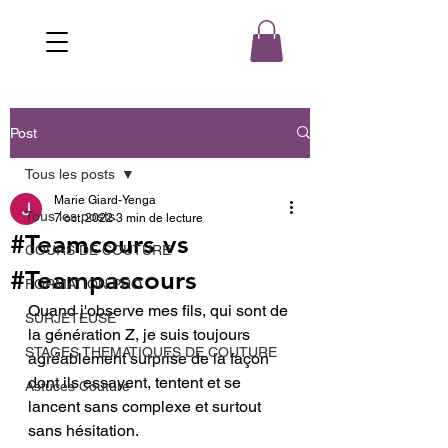
Post
Tous les posts
Marie Giard-Yenga
Tous les posts
7 oct. 2022
3 min de lecture
#Teamcours vs
COURS DE COUTURE
#Teampascours
FORMATION PRO
Quand j'observe mes fils, qui sont de 
SURJETEUSE
la génération Z, je suis toujours 
STAGES THEMATIQUES DE COUTURE
agréablement surprise de la façon 
dont ils essayent, tentent et se 
Astuces Couture
lancent sans complexe et surtout 
sans hésitation. 