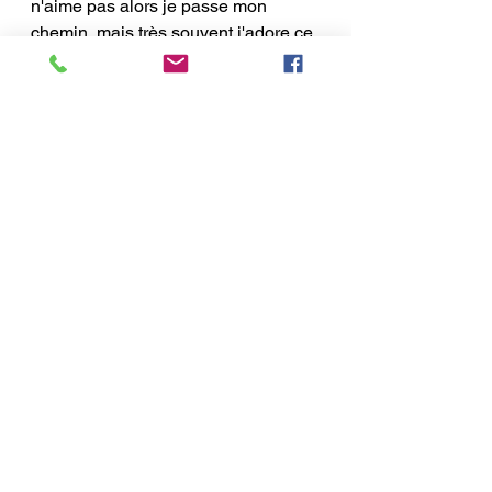
n'aime pas alors je passe mon 
chemin, mais très souvent j'adore ce 
que je trouve.
Je n'ai jamais perdu mon temps, je 
vis une expérience et je prends tout 
ce qui est bon à prendre 
Et vous ? Vous êtes 
#teamcours
 ou 
#teampascours
 ? 